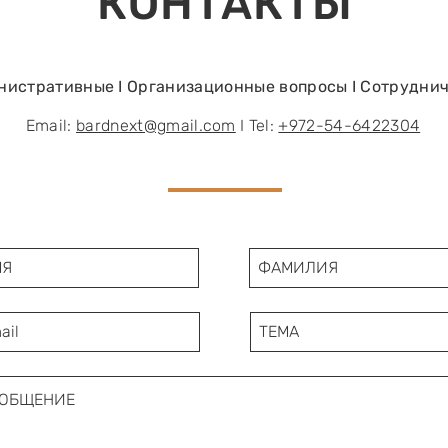
КОНТАКТЫ
По
См
Гр
пр
истративные I Организационные вопросы I Сотрудни
пе
не
Email:
bardnext@gmail.com
I Tel:
+972-54-6422304
муз