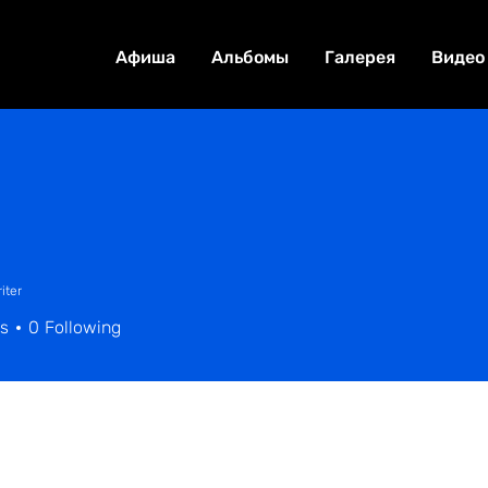
Афиша
Альбомы
Галерея
Видео
iter
rs
0
Following