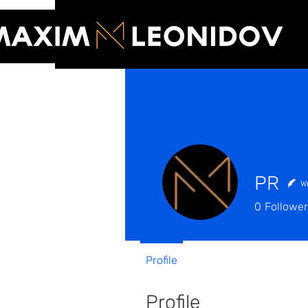
PR
Wr
0
Followe
Profile
Profile