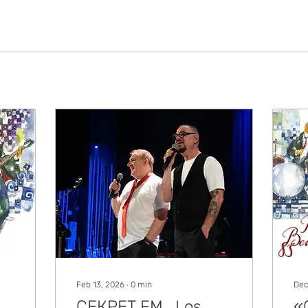
Feb 13, 2026
∙
0
min
Dec
СЕКРЕТ FM . Los
«