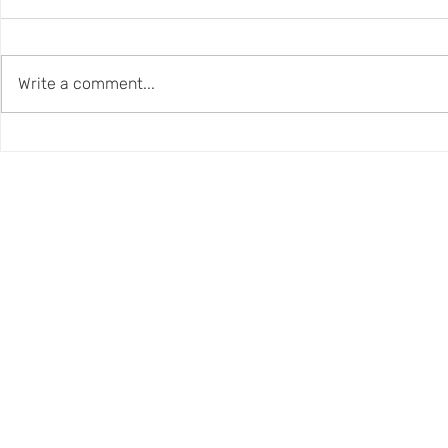
Write a comment...
СЕКРЕТ "Big Beat 83"
СЕКРЕТ FM 
(2026). Первый мерсибит-
14/2/26
альбом на русском языке