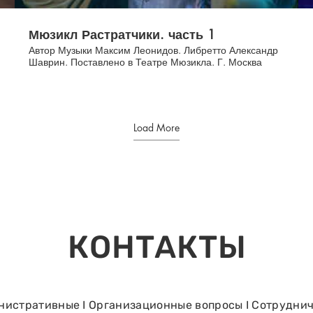
приятный, теплый вечер, наполненный хороший
е
музыкой!
Мюзикл Растратчики. часть 1
Автор Музыки Максим Леонидов. Либретто Александр
Шаврин. Поставлено в Театре Мюзикла. Г. Москва
Load More
КОНТАКТЫ
истративные I Организационные вопросы I Сотрудни